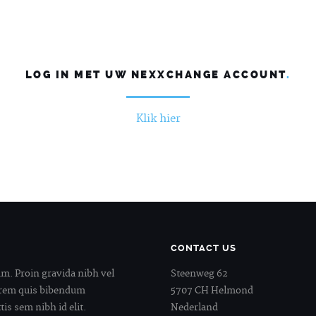
LOG IN MET UW NEXXCHANGE ACCOUNT
.
Klik hier
CONTACT US
m. Proin gravida nibh vel
Steenweg 62
 lorem quis bibendum
5707 CH Helmond
tis sem nibh id elit.
Nederland