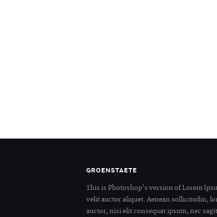
GROENSTAETE
This is Photoshop's version of Lorem Ipsu
velit auctor aliquet. Aenean sollicitudin,
auctor, nisi elit consequat ipsum, nec sagit